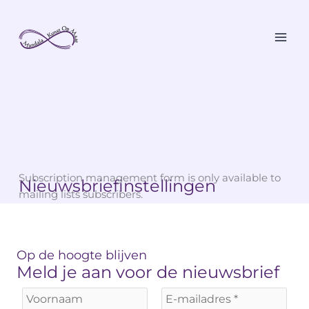
Skip
to
content
Subscription management form is only available to
Nieuwsbriefinstellingen
mailing lists subscribers.
Op de hoogte blijven
Meld je aan voor de nieuwsbrief